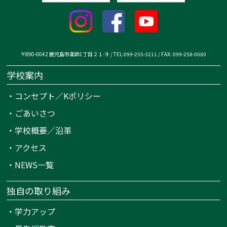
〒890-0042 鹿児島市薬師1丁目２１-９ / TEL:099-255-3211 / FAX: 099-258-0080
学校案内
・
コンセプト／Kポリシー
・
ごあいさつ
・
学校概要／沿革
・
アクセス
・
NEWS一覧
独自の取り組み
・
学力アップ