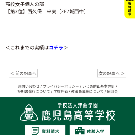
高校女子個人の部
【第3位】西久保 来実（3F7城西中）
＜これまでの実績は
コチラ
＞
＜ 前の記事へ
次の記事へ ＞
お問い合わせ
/
プライバシーポリシー
/
いじめ防止基本方針
/
証明書発行について
/
学校評価
/
教職員募集について
/
同窓会