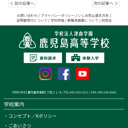
＜ 前の記事へ
次の記事へ ＞
お問い合わせ
/
プライバシーポリシー
/
いじめ防止基本方針
/
証明書発行について
/
学校評価
/
教職員募集について
/
同窓会
〒890-0042 鹿児島市薬師1丁目２１-９ / TEL:099-255-3211 / FAX: 099-258-0080
学校案内
・
コンセプト／Kポリシー
・
ごあいさつ