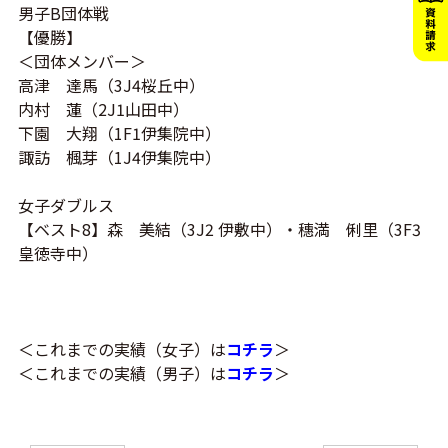
男子B団体戦
【優勝】
＜団体メンバー＞
高津 達馬（3J4桜丘中）
内村 蓮（2J1山田中）
下園 大翔（1F1伊集院中）
諏訪 楓芽（1J4伊集院中）
女子ダブルス
【ベスト8】森 美結（3J2 伊敷中）・穗満 俐里（3F3
皇徳寺中）
＜これまでの実績（女子）は
コチラ
＞
＜これまでの実績（男子）は
コチラ
＞