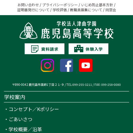
お問い合わせ
/
プライバシーポリシー
/
いじめ防止基本方針
/
証明書発行について
/
学校評価
/
教職員募集について
/
同窓会
〒890-0042 鹿児島市薬師1丁目２１-９ / TEL:099-255-3211 / FAX: 099-258-0080
学校案内
・
コンセプト／Kポリシー
・
ごあいさつ
・
学校概要／沿革