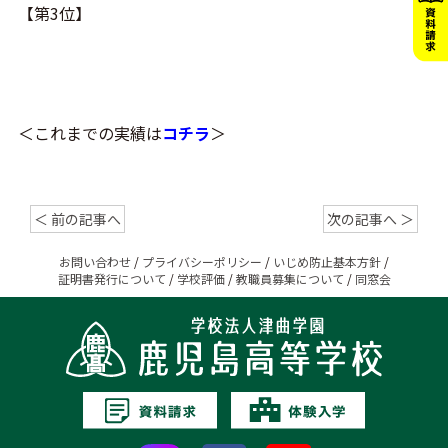
【第3位】
＜これまでの実績は
コチラ
＞
＜ 前の記事へ
次の記事へ ＞
お問い合わせ
/
プライバシーポリシー
/
いじめ防止基本方針
/
証明書発行について
/
学校評価
/
教職員募集について
/
同窓会