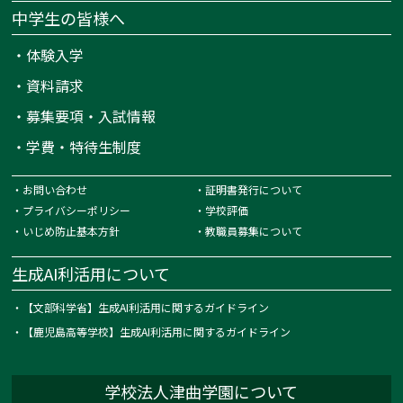
中学生の皆様へ
・
体験入学
・
資料請求
・
募集要項・入試情報
・
学費・特待生制度
・
お問い合わせ
・
証明書発行について
・
プライバシーポリシー
・
学校評価
・
いじめ防止基本方針
・
教職員募集について
生成AI利活用について
・
【文部科学省】生成AI利活用に関するガイドライン
・
【鹿児島高等学校】生成AI利活用に関するガイドライン
学校法人津曲学園について