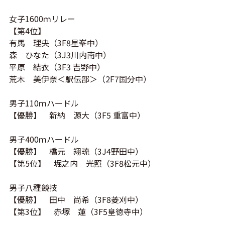
女子1600ｍリレー
【第4位】
有馬 理央（3F8星峯中）
森 ひなた（3J3川内南中）
平原 結衣（3F3 吉野中）
荒木 美伊奈＜駅伝部＞（2F7国分中）
男子110ｍハードル
【優勝】 新納 源大（3F5 重富中）
男子400ｍハードル
【優勝】 橋元 翔琉（
3J4
野田中）
【第5位】 堀之内 光照（
3F8
松元中）
男子八種競技
【優勝】 田中 尚希（3F8菱刈中）
【第3位】 赤塚 蓮（3F5皇徳寺中）