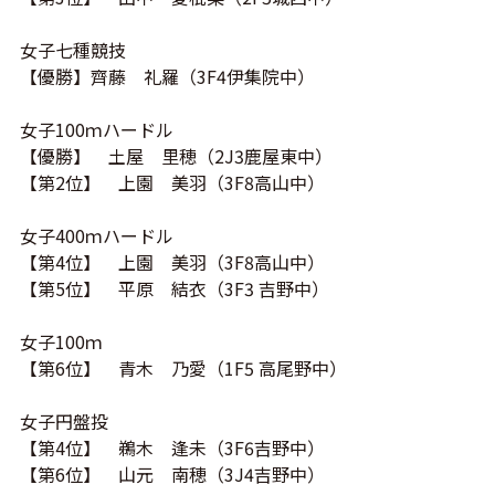
女子七種競技
【優勝】齊藤 礼羅（
3F4
伊集院中）
女子100ｍハードル
【優勝】 土屋 里穂（2J3鹿屋東中）
【第2位】 上園 美羽（
3F8
高山中）
女子400ｍハードル
【第4位】 上園 美羽（
3F8
高山中）
【第5位】 平原 結衣（3F3 吉野中）
女子100ｍ
【第6位】 青木 乃愛（1F5 高尾野中）
女子円盤投
【第4位】 鵜木 逢未（3F6吉野中）
【第6位】 山元 南穂（
3J4
吉野中）