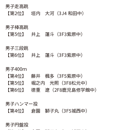
男子走高跳
【第2位】 垣内 大河（3J4 和田中）
男子棒高跳
【第5位】 井上 蓮斗（3F3紫原中）
男子三段跳
【第6位】 井上 蓮斗（3F3紫原中）
男子400ｍ
【第4位】 藤井 楓多（3F5紫原中）
【第5位】 堀之内 光照（
3F8
松元中）
【第6位】 德重 遼（
2F8鹿児島修学館中
）
男子ハンマー投
【第4位】 倉園 獅子丸（
3F5
城西中）
男子円盤投