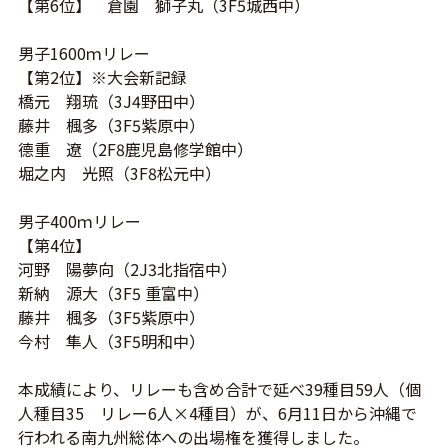
【第6位】 倉園 獅子丸（
3F5
城西中）
男子1600ｍリレー
【第2位】※大会新記録
橋元 翔琉（
3J4
野田中）
藤井 楓多（3F5紫原中）
德重 遼（
2F8鹿児島修学館中
）
堀之内 光照（
3F8
松元中）
男子400ｍリレー
【第4位】
河野 陽夢向（
2J3北指宿中
）
新納 源大（3F5 重富中）
藤井 楓多（3F5紫原中）
今村 隼人（
3F5明和中
）
本成績により、リレーも含め合計で延べ39種目59人（個
人種目35 リレー6人×4種目）が、6月11日から沖縄で
行われる南九州総体への出場権を獲得しました。