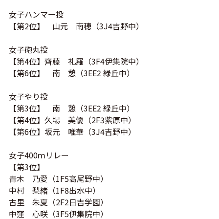
女子ハンマー投
【第2位】 山元 南穂（
3J4
吉野中）
女子砲丸投
【第4位】齊藤 礼羅（
3F4
伊集院中）
【第6位】 南 憩（3EE2 緑丘中）
女子やり投
【第3位】 南 憩（3EE2 緑丘中）
【第4位】久場 美優（
2F3紫原中
）
【第6位】坂元 唯華（
3J4吉野中
）
女子400ｍリレー
【第3位】
青木 乃愛（1F5高尾野中）
中村 梨緒（1F8出水中）
古里 朱夏（2F2日吉学園）
中窪 心咲（3F5伊集院中）