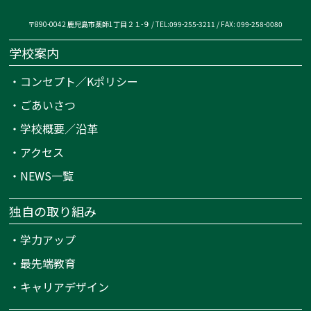
〒890-0042 鹿児島市薬師1丁目２１-９ / TEL:099-255-3211 / FAX: 099-258-0080
学校案内
・
コンセプト／Kポリシー
・
ごあいさつ
・
学校概要／沿革
・
アクセス
・
NEWS一覧
独自の取り組み
・
学力アップ
・
最先端教育
・
キャリアデザイン