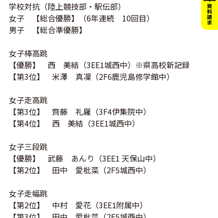
学校対抗（陸上競技部・駅伝部）
女子 【総合優勝】（6年連続 10回目）
男子 【総合準優勝】
女子棒高跳
【優勝】 西 美結（3EE1城西中）※県高校新記録
【第3位】 米澤 真凜（2F6鹿児島修学館中）
女子走高跳
【第3位】 齊藤 礼羅（
3F4
伊集院中）
【第4位】 西 美結（3EE1城西中）
女子三段跳
【優勝】 武藤 あんり（3EE1 天保山中）
【第2位】 田中 愛枇菜（
2F5
城西中）
女子走幅跳
【第2位】 中村 愛花（3EE1附属中）
【第3位】 田中 愛枇菜（
2F5
城西中）