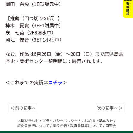
園田 奈央（1EE3坂元中）
【推薦（四つ切りの部）】
柿木 夏實（3EE1附属中）
泉 七苗（2F8清水中）
岡江 優音（3ET1小宿中）
なお、作品は6月26日（金）～28日（日）まで鹿児島県
歴史・美術センター黎明館にて展示されます。
＜これまでの実績は
コチラ
＞
＜ 前の記事へ
次の記事へ ＞
お問い合わせ
/
プライバシーポリシー
/
いじめ防止基本方針
/
証明書発行について
/
学校評価
/
教職員募集について
/
同窓会