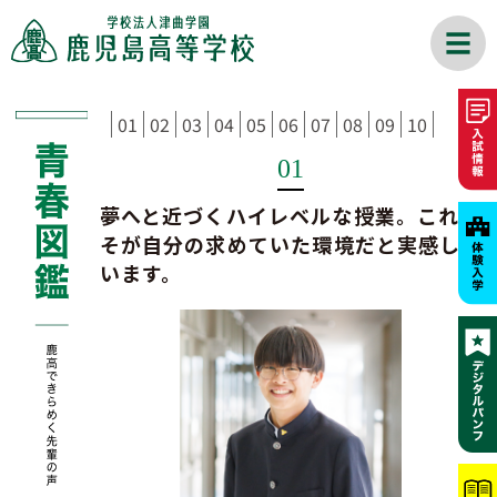
01
02
03
04
05
06
07
08
09
10
01
夢へと近づくハイレベルな授業。
これこ
そが自分の求めていた環境だと実感して
います。