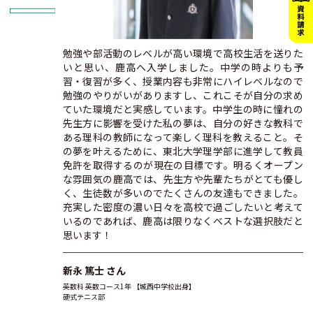
勉強や部活動のレベルが高い環境で高校生活を送りた
いと思い、鹿高へ入学しました。中学の時よりも予
習・復習が多く、授業内容も非常にハイレベルなので
勉強のやりがいがありますし、これこそが自分の求め
ていた環境だと実感しています。中学生の時に憧れの
先生方に影響を受けた私の夢は、自分の好きな教科で
ある理科の教師になって楽しく理科を教えること。そ
の夢を叶えるために、東北大学理学部に進学して教員
免許を取得するのが現在の目標です。明るくオープン
な雰囲気の鹿高では、先生方や先輩たちがとても優し
く、生徒数が多いのでたくさんの友達もできました。
充実した密度の濃い日々を高校で過ごしたいと考えて
いるのであれば、鹿高は限りなくベストな選択肢だと
思います！
新永 篤士 さん
英数科 英数コース1年 【城西中学校出身】
硬式テニス部