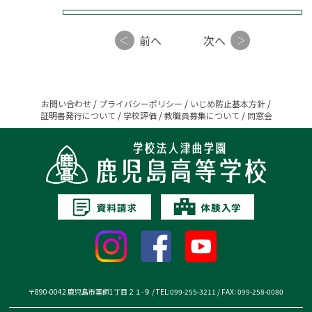
前へ
次へ
お問い合わせ
/
プライバシーポリシー
/
いじめ防止基本方針
/
証明書発行について
/
学校評価
/
教職員募集について
/
同窓会
〒890-0042 鹿児島市薬師1丁目２１-９ / TEL:099-255-3211 / FAX: 099-258-0080