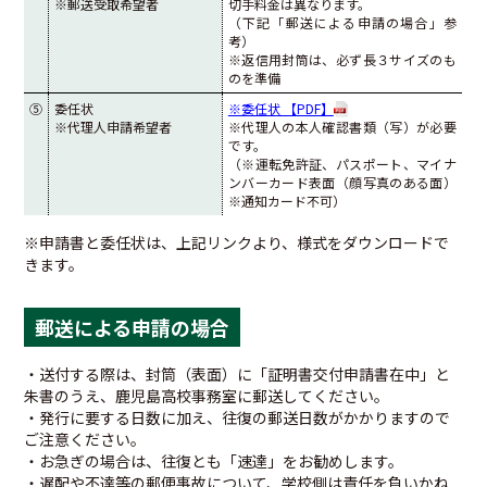
※郵送受取希望者
切手料金は異なります。
（下記「郵送による申請の場合」参
考）
※返信用封筒は、必ず長３サイズのも
のを準備
⑤
委任状
※委任状 【PDF】
※代理人申請希望者
※代理人の本人確認書類（写）が必要
です。
（※運転免許証、パスポート、マイナ
ンバーカード表面（顔写真のある面）
※通知カード不可）
※申請書と委任状は、上記リンクより、様式をダウンロードで
きます。
郵送による申請の場合
・送付する際は、封筒（表面）に
「証明書交付申請書在中」
と
朱書
のうえ、鹿児島高校事務室に郵送してください。
・発行に要する日数に加え、往復の郵送日数がかかりますので
ご注意ください。
・お急ぎの場合は、往復とも「速達」をお勧めします。
・遅配や不達等の郵便事故について、学校側は責任を負いかね