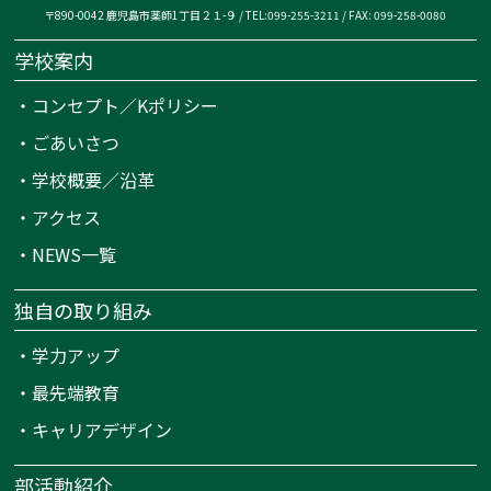
〒890-0042 鹿児島市薬師1丁目２１-９ / TEL:099-255-3211 / FAX: 099-258-0080
学校案内
・
コンセプト／Kポリシー
・
ごあいさつ
・
学校概要／沿革
・
アクセス
・
NEWS一覧
独自の取り組み
・
学力アップ
・
最先端教育
・
キャリアデザイン
部活動紹介