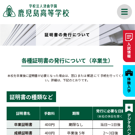
各種証明書の発行について（卒業生）
本校を卒業後に証明書が必要となった場合は、窓口 または 郵送 にて 手続を行ってくださ
い。詳細は、下記のとおりです。
証明書の種類など
発行に必要な日数
証明書名
手数料
期限
（本校の休日を除く）
卒業証明書
400円
期限なし
当日〜1日後
成績証明書
400円
卒業後 5年
2〜3日後