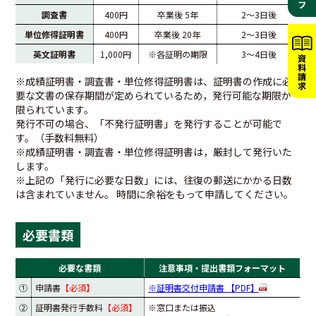
調査書
400円
卒業後 5年
2〜3日後
単位修得証明書
400円
卒業後 20年
2〜3日後
英文証明書
1,000円
※各証明の期限
3〜4日後
※成績証明書・調査書・単位修得証明書は、証明書の作成に必
要な文書の保存期間が定められているため，発行可能な期限が
限られています。
発行不可の場合、「不発行証明書」を発行することが可能で
す。（手数料無料）
※成績証明書・調査書・単位修得証明書は，厳封して発行いた
します。
※上記の「発行に必要な日数」には、往復の郵送にかかる日数
は含まれていません。 時間に余裕をもって申請してください。
必要書類
必要な書類
注意事項・提出書類フォーマット
①
申請書
【必須】
※証明書交付申請書 【PDF】
②
証明書発行手数料
【必須】
※窓口または振込