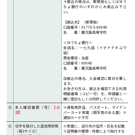
＊振込の場合は、郵便局もしくはゆう
ちょ銀行のいずれかにお振込み下さ
い。
【振込先】 （郵便局）
口座番号：01770-5-60048
名 義：鹿児島高等学校
＜ゆうちょ銀行＞
支店名：一七九店（イチナナキユウ
店）
預金種目：当座
口座番号：60048
名 義：鹿児島高等学校
㊟振込の場合、入金確認に数日を要し
ます。
お急ぎの方は、振込を確認できる利用
明細書等（コピー可）を、申請書と一
緒に提出もしくは同封してください。
③
本人確認書類（写）
【必
※運転免許証、パスポート、マイナン
須】
バーカード表面（顔写真のある面）※
通知カード不可
④
切手を貼付した返信用封筒
※表面に、送付先の住所・氏名を記載
（長3サイズ）
※証明書の種類・枚数により貼付する