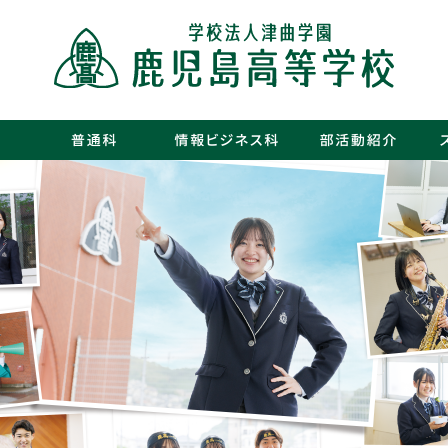
・運動部
・文化部
・青春図
・数字で
・年間行
・施設紹
・制服紹
・保護者
・フォト
・青春白書