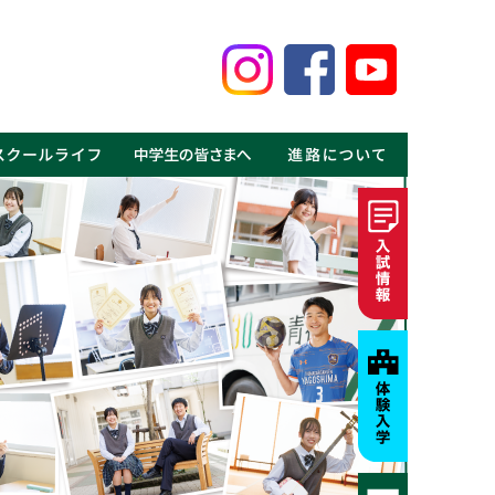
鑑
見る鹿高の魅力
事
介
介
の声
ギャラリー
MOVIE
・体験入学
・資料請求
・募集要項・入試情報
・学費・特待生制度
・進学実績
・就職実績
・卒業生の声