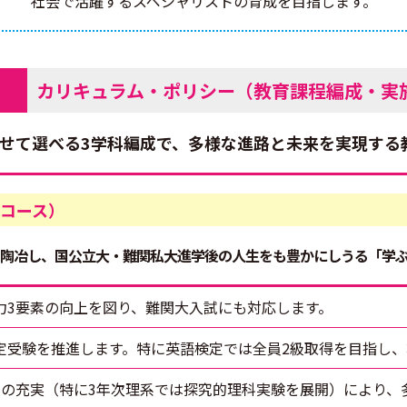
社会で活躍するスペシャリストの育成を目指します。
カリキュラム・ポリシー（教育課程編成・実
わせて選べる3学科編成で、多様な進路と未来を実現する
コース）
陶冶し、国公立大・難関私大進学後の人生をも豊かにしうる「学ぶ
力3要素の向上を図り、難関大入試にも対応します。
定受験を推進します。特に英語検定では全員2級取得を目指し、
動の充実（特に3年次理系では探究的理科実験を展開）により、