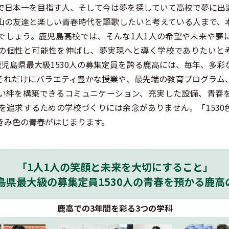
で日本一を目指す人、そして今は夢を探していて高校で夢に出
山の友達と楽しい青春時代を謳歌したいと考えている人まで、
でしょう。鹿児島高校では、そんな1人1人の希望や未来や夢
の個性と可能性を伸ばし、夢実現へと導く学校でありたいと
鹿児島県最大級1530人の募集定員を誇る鹿高には、毎年、多
それだけにバラエティ豊かな授業や、最先端の教育プログラム
い絆を構築できるコミュニケーション、充実した設備、青春
足を追求するための学校づくりには余念がありません。「153
きみ色の青春がはじまります。
「1人1人の笑顔と未来を大切にすること」
島県最大級の募集定員1530人の青春を預かる鹿高
鹿高での3年間を彩る3つの学科