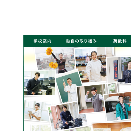
・コンセプト／Kポリシー
・ごあいさつ
・学校概要／沿革
・アクセス
・NEWS一覧
・学力アップ
・最先端教育
・キャリアデザイン