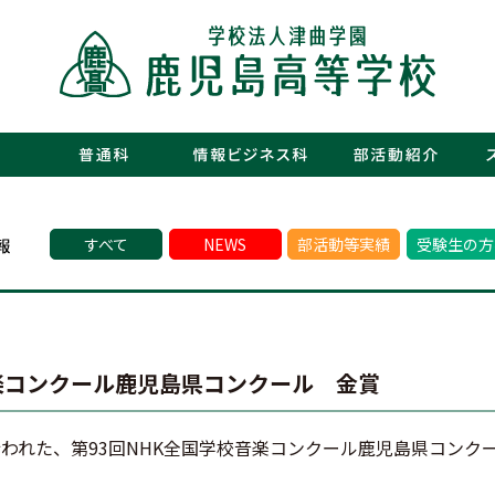
・運動部
・文化部
・青春図
・数字で
・年間行
・施設紹
・制服紹
・保護者
・フォト
・青春白書
すべて
NEWS
部活動等実績
受験生の方
音楽コンクール鹿児島県コンクール 金賞
行われた、第93回NHK全国学校音楽コンクール鹿児島県コンク