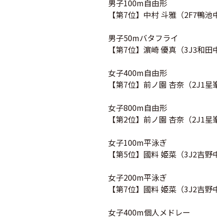
男子100m自由形
【第7位】中村 斗雅（
2F7
鴨池
男子50mバタフライ
【第7位】濵崎 優真（3J3和田
女子400m自由形
【第7位】前ノ園 杏奈（
2J1
星
女子800m自由形
【第2位】前ノ園 杏奈（
2J1
星
女子100m平泳ぎ
【第5位】國料 姫菜（3J2吉野
女子200m平泳ぎ
【第7位】國料 姫菜（3J2吉野
女子400m個人メドレー