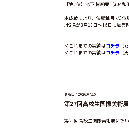
【第7位】池下 樹莉亜（3J4和
本成績により、決勝種目で3位
計2名が8月13日～16日に
＜これまでの実績は
コチラ
（女
＜これまでの実績は
コチラ
（男
更新日：2026.07.16
第27回高校生国際美術
第27回高校生国際美術展にお