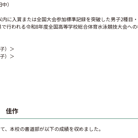
田中）
以内に入賞または全国大会参加標準記録を突破した男子2種目・
滋賀県で行われる令和8年度全国高等学校総合体育水泳競技大会へ
子）＞
子）＞
展 佳作
いて、本校の書道部が以下の成績を収めました。