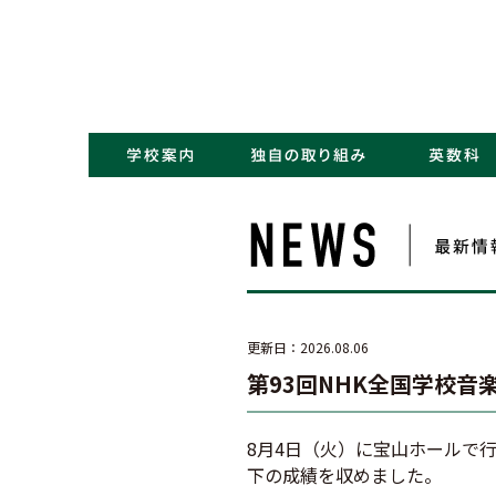
・コンセプト／Kポリシー
・ごあいさつ
・学校概要／沿革
・アクセス
・NEWS一覧
・学力アップ
・最先端教育
・キャリアデザイン
更新日：2026.08.06
第93回NHK全国学校
8月4日（火）に宝山ホールで
下の成績を収めました。