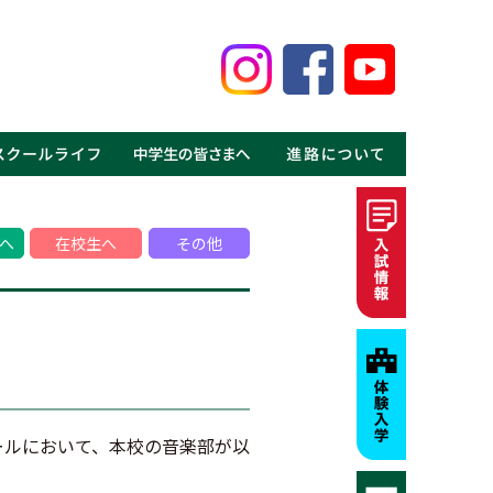
鑑
見る鹿高の魅力
事
介
介
の声
ギャラリー
MOVIE
・体験入学
・資料請求
・募集要項・入試情報
・学費・特待生制度
・進学実績
・就職実績
・卒業生の声
へ
在校生へ
その他
ールにおいて、本校の音楽部が以