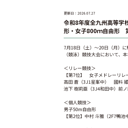
更新日：2026.07.27
令和8年度全九州高等学
形・女子800ｍ自由形 
7月18日（土）～20日（月）
（競泳）競技大会において、本
＜リレー競技＞
【第7位】 女子メドレーリレー
高田 蒼（3J1星峯中） 國料 
池下 樹莉亜（3J4和田中）前ノ
＜個人競技＞
男子50m自由形
【第2位】中村 斗雅（
2F7
鴨池