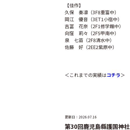
【佳作】
久保 奏凛（3F8重富中）
岡江 優音（
3ET1
小宿中）
吉冨 花奈（2F1修学館中）
向窪 莉々（2F5甲南中）
泉 七苗（2F8清水中）
佐藤 好（2EE2紫原中）
＜これまでの実績は
コチラ
＞
更新日：2026.07.16
第30回鹿児島縣護国神