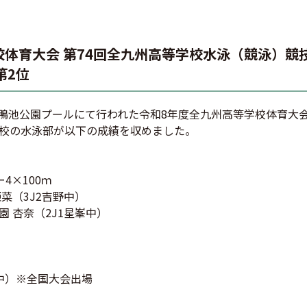
校体育大会 第74回全九州高等学校水泳（競泳）競
第2位
に鴨池公園プールにて行われた令和8年度全九州高等学校体育大会
校の水泳部が以下の成績を収めました。
4×100ｍ
姫菜（3J2吉野中）
園 杏奈（2J1星峯中）
中）※全国大会出場