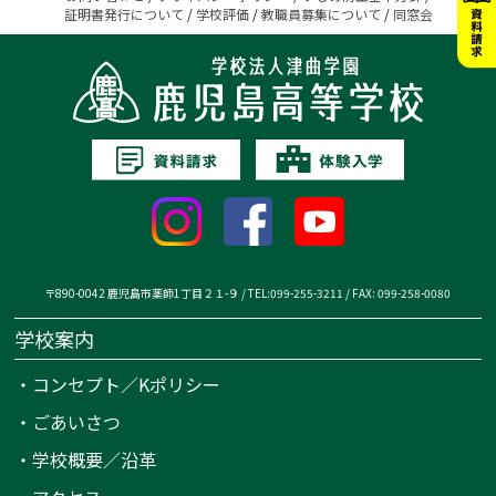
証明書発行について
/
学校評価
/
教職員募集について
/
同窓会
〒890-0042 鹿児島市薬師1丁目２１-９ / TEL:099-255-3211 / FAX: 099-258-0080
学校案内
・
コンセプト／Kポリシー
・
ごあいさつ
・
学校概要／沿革