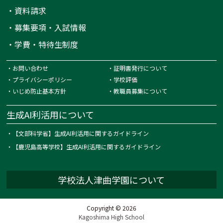
・
資料請求
・
募集要項・入試情報
・
学費・特待生制度
・
お問い合わせ
・
証明書発行について
・
プライバシーポリシー
・
学校評価
・
いじめ防止基本方針
・
教職員募集について
生成AI利活用について
・
【文部科学省】生成AI利活用に関するガイドライン
・
【鹿児島高等学校】生成AI利活用に関するガイドライン
学校法人津曲学園について
Copyright © 2026
Kagoshima High School