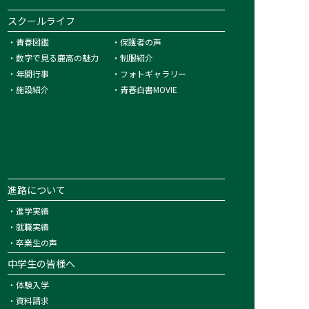
スクールライフ
・
青春図鑑
・
保護者の声
・
数字で見る鹿高の魅力
・
制服紹介
・
年間行事
・
フォトギャラリー
・
施設紹介
・
青春白書MOVIE
進路について
・
進学実績
・
就職実績
・
卒業生の声
中学生の皆様へ
・
体験入学
・
資料請求