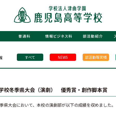
・運動部
・文化部
・青春図
・数字で
・年間行
・施設紹
・制服紹
・保護者
・フォト
・青春白書
すべて
NEWS
部活動等実績
学校冬季県大会（演劇） 優秀賞・創作脚本賞
季県大会において、本校の演劇部が以下の成績を収めました。