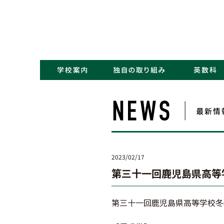
・コンセプト／Kポリシー
・ごあいさつ
・学校概要／沿革
・アクセス
・NEWS一覧
・学力アップ
・最先端教育
・キャリアデザイン
2023/02/17
第三十一回鹿児島県高等
第三十一回鹿児島県高等学校冬