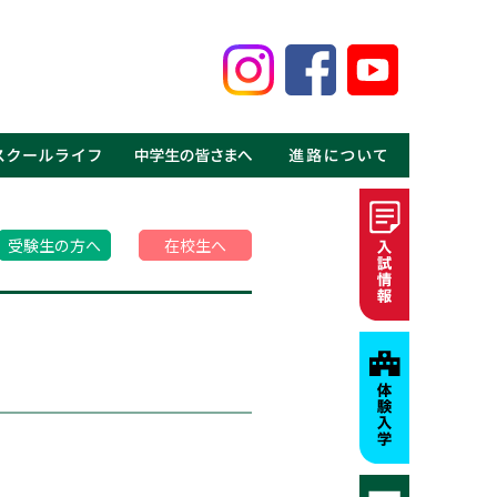
鑑
見る鹿高の魅力
事
介
介
の声
ギャラリー
MOVIE
・体験入学
・資料請求
・募集要項・入試情報
・学費・特待生制度
・進学実績
・就職実績
・卒業生の声
受験生の方へ
在校生へ