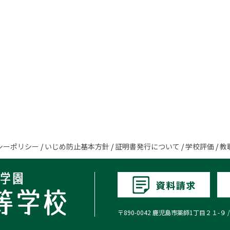
シーポリシー
/
いじめ防止基本方針
/
証明書発行について
/
学校評価
/
教
〒890-0042 鹿児島市薬師1丁目２１-９ / TEL:0