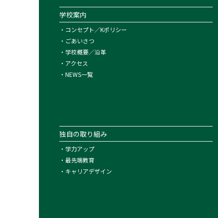
学校案内
・
コンセプト／Kポリシー
・
ごあいさつ
・
学校概要／沿革
・
アクセス
・
NEWS一覧
独自の取り組み
・
学力アップ
・
最先端教育
・
キャリアデザイン