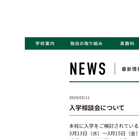
・コンセプト／Kポリシー
・ごあいさつ
・学校概要／沿革
・アクセス
・NEWS一覧
・学力アップ
・最先端教育
・キャリアデザイン
2024/03/11
入学相談会について
本校に入学をご検討されている
3月13日（水）～3月15日（金