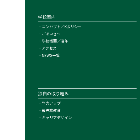
学校案内
・
コンセプト／Kポリシー
・
ごあいさつ
・
学校概要／沿革
・
アクセス
・
NEWS一覧
独自の取り組み
・
学力アップ
・
最先端教育
・
キャリアデザイン