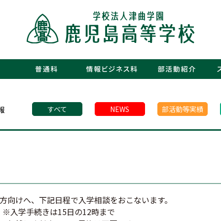
・運動部
・文化部
・青春図
・数字で
・年間行
・施設紹
・制服紹
・保護者
・フォト
・青春白書
すべて
NEWS
部活動等実績
方向けへ、下記日程で入学相談をおこないます。
）※入学手続きは15日の12時まで