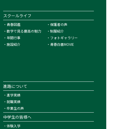
スクールライフ
・
青春図鑑
・
保護者の声
・
数字で見る鹿高の魅力
・
制服紹介
・
年間行事
・
フォトギャラリー
・
施設紹介
・
青春白書MOVIE
進路について
・
進学実績
・
就職実績
・
卒業生の声
中学生の皆様へ
・
体験入学