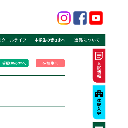
鑑
見る鹿高の魅力
事
介
介
の声
ギャラリー
MOVIE
・体験入学
・資料請求
・募集要項・入試情報
・学費・特待生制度
・進学実績
・就職実績
・卒業生の声
受験生の方へ
在校生へ