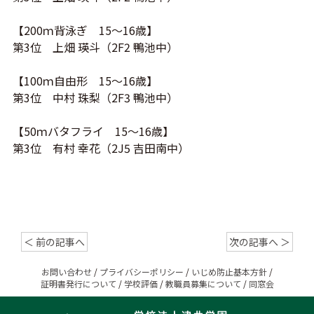
【200ｍ背泳ぎ 15～16歳】
第3位 上畑 瑛斗（2F2 鴨池中）
【100ｍ自由形 15～16歳】
第3位 中村 珠梨（2F3 鴨池中）
【50ｍバタフライ 15～16歳】
第3位 有村 幸花（2J5 吉田南中）
＜ 前の記事へ
次の記事へ ＞
お問い合わせ
/
プライバシーポリシー
/
いじめ防止基本方針
/
証明書発行について
/
学校評価
/
教職員募集について
/
同窓会