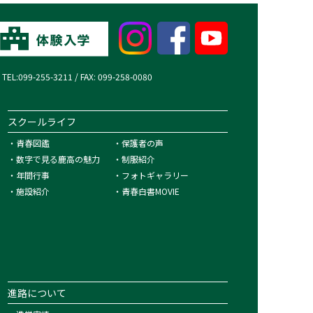
99-255-3211 / FAX: 099-258-0080
スクールライフ
・
青春図鑑
・
保護者の声
・
数字で見る鹿高の魅力
・
制服紹介
・
年間行事
・
フォトギャラリー
・
施設紹介
・
青春白書MOVIE
進路について