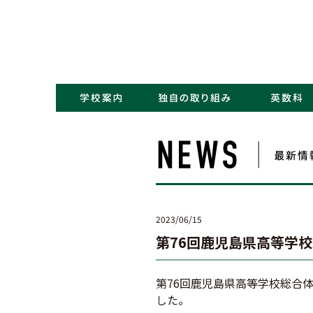
・コンセプト／Kポリシー
・ごあいさつ
・学校概要／沿革
・アクセス
・NEWS一覧
・学力アップ
・最先端教育
・キャリアデザイン
2023/06/15
第76回鹿児島県高等学
第76回鹿児島県高等学校総合
した。