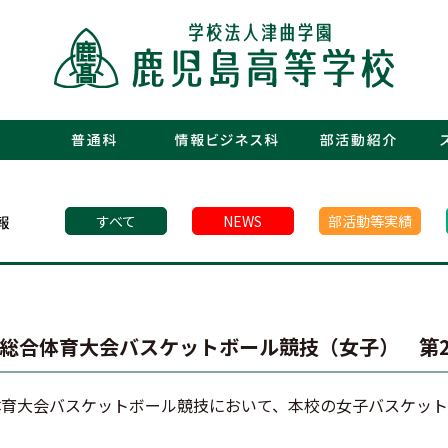
・運動部
・文化部
・青春図
・数字で
・年間行
・施設紹
・制服紹
・保護者
・フォト
・青春白書
すべて
NEWS
部活動等実績
校総合体育大会バスケットボール競技（女子） 第
体育大会バスケットボール競技において、本校の女子バスケッ