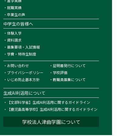
・
進学実績
・
就職実績
・
卒業生の声
中学生の皆様へ
・
体験入学
・
資料請求
・
募集要項・入試情報
・
学費・特待生制度
・
お問い合わせ
・
証明書発行について
・
プライバシーポリシー
・
学校評価
・
いじめ防止基本方針
・
教職員募集について
生成AI利活用について
・
【文部科学省】生成AI利活用に関するガイドライン
・
【鹿児島高等学校】生成AI利活用に関するガイドライン
学校法人津曲学園について