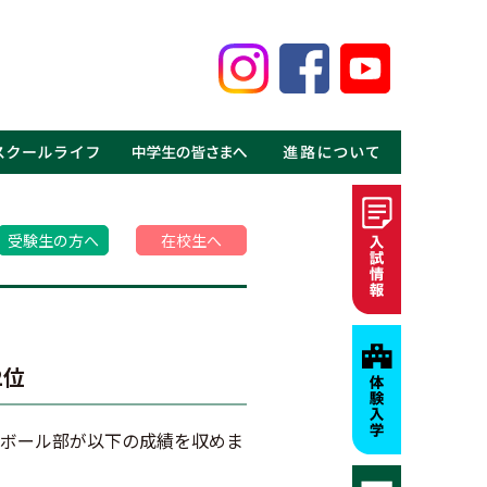
鑑
見る鹿高の魅力
事
介
介
の声
ギャラリー
MOVIE
・体験入学
・資料請求
・募集要項・入試情報
・学費・特待生制度
・進学実績
・就職実績
・卒業生の声
受験生の方へ
在校生へ
2位
トボール部が以下の成績を収めま