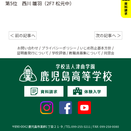
第5位 西川 雛羽（2F7 松元中）
＜ 前の記事へ
次の記事へ ＞
お問い合わせ
/
プライバシーポリシー
/
いじめ防止基本方針
/
証明書発行について
/
学校評価
/
教職員募集について
/
同窓会
〒890-0042 鹿児島市薬師1丁目２１-９ / TEL:099-255-3211 / FAX: 099-258-0080