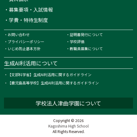
・
募集要項・入試情報
・
学費・特待生制度
・
お問い合わせ
・
証明書発行について
・
プライバシーポリシー
・
学校評価
・
いじめ防止基本方針
・
教職員募集について
生成AI利活用について
・
【文部科学省】生成AI利活用に関するガイドライン
・
【鹿児島高等学校】生成AI利活用に関するガイドライン
学校法人津曲学園について
Copyright © 2026
Kagoshima High School
All Rights Reserved.