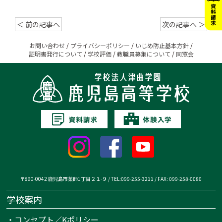
＜ 前の記事へ
次の記事へ ＞
お問い合わせ
/
プライバシーポリシー
/
いじめ防止基本方針
/
証明書発行について
/
学校評価
/
教職員募集について
/
同窓会
〒890-0042 鹿児島市薬師1丁目２１-９ / TEL:099-255-3211 / FAX: 099-258-0080
学校案内
・
コンセプト／Kポリシー