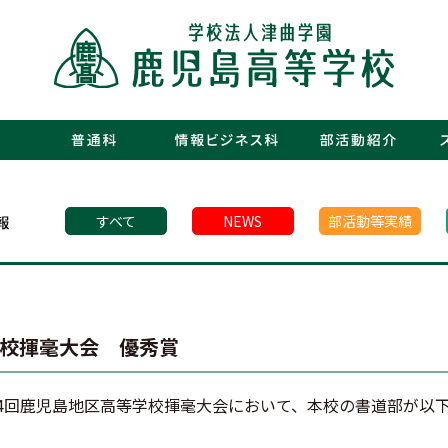
・運動部
・文化部
・青春図
・数字で
・年間行
・施設紹
・制服紹
・保護者
・フォト
・青春白書
すべて
NEWS
部活動等実績
学校揮毫大会 優秀賞
第34回鹿児島地区高等学校揮毫大会において、本校の書道部が以