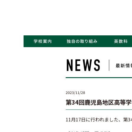
・コンセプト／Kポリシー
・ごあいさつ
・学校概要／沿革
・アクセス
・NEWS一覧
・学力アップ
・最先端教育
・キャリアデザイン
2023/11/28
第34回鹿児島地区高等
11月17日に行われました、