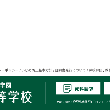
シーポリシー
/
いじめ防止基本方針
/
証明書発行について
/
学校評価
/
教
〒890-0042 鹿児島市薬師1丁目２１-９ / TEL:0