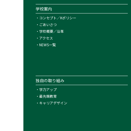
学校案内
・
コンセプト／Kポリシー
・
ごあいさつ
・
学校概要／沿革
・
アクセス
・
NEWS一覧
独自の取り組み
・
学力アップ
・
最先端教育
・
キャリアデザイン