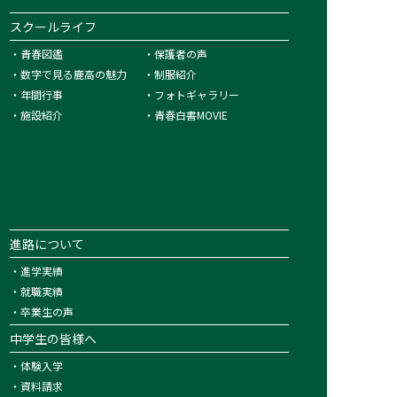
スクールライフ
・
青春図鑑
・
保護者の声
・
数字で見る鹿高の魅力
・
制服紹介
・
年間行事
・
フォトギャラリー
・
施設紹介
・
青春白書MOVIE
進路について
・
進学実績
・
就職実績
・
卒業生の声
中学生の皆様へ
・
体験入学
・
資料請求