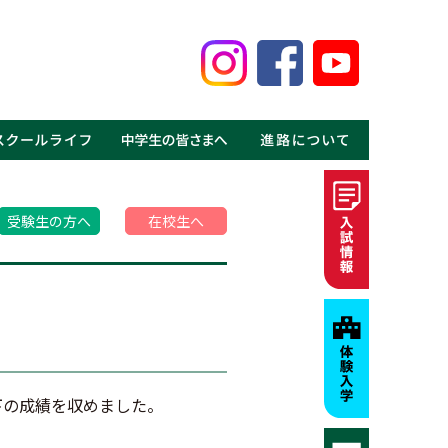
鑑
見る鹿高の魅力
事
介
介
の声
ギャラリー
MOVIE
・体験入学
・資料請求
・募集要項・入試情報
・学費・特待生制度
・進学実績
・就職実績
・卒業生の声
受験生の方へ
在校生へ
下の成績を収めました。