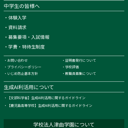
中学生の皆様へ
・
体験入学
・
資料請求
・
募集要項・入試情報
・
学費・特待生制度
・
お問い合わせ
・
証明書発行について
・
プライバシーポリシー
・
学校評価
・
いじめ防止基本方針
・
教職員募集について
生成AI利活用について
・
【文部科学省】生成AI利活用に関するガイドライン
・
【鹿児島高等学校】生成AI利活用に関するガイドライン
学校法人津曲学園について