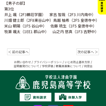
【男子の部】
第3位
井上 颯（2F3鶴荘学園） 家吉 智哉（2F3 川内南中）
川畑 健士郎（2F8東谷山中）鳥越 柚希（2F5 皇徳寺中）
米山 朝陽（1F5 谷山中） 佐藤 琉生（1F5 皇徳寺中）
牧瀬 颯太（1EE1 郡山中） 山之内 悠真（1F3 吉野中）
＜ 前の記事へ
次の記事へ ＞
お問い合わせ
/
プライバシーポリシー
/
いじめ防止基本方針
/
証明書発行について
/
学校評価
/
教職員募集について
/
同窓会