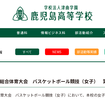
・運動部
・文化部
・青春図
・数字で
・年間行
・施設紹
・制服紹
・保護者
・フォト
・青春白書
すべて
NEWS
部活動等実績
校総合体育大会 バスケットボール競技（女子） 
体育大会 バスケットボール競技（女子）において、本校の女