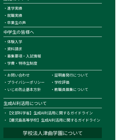
・
進学実績
・
就職実績
・
卒業生の声
中学生の皆様へ
・
体験入学
・
資料請求
・
募集要項・入試情報
・
学費・特待生制度
・
お問い合わせ
・
証明書発行について
・
プライバシーポリシー
・
学校評価
・
いじめ防止基本方針
・
教職員募集について
生成AI利活用について
・
【文部科学省】生成AI利活用に関するガイドライン
・
【鹿児島高等学校】生成AI利活用に関するガイドライン
学校法人津曲学園について