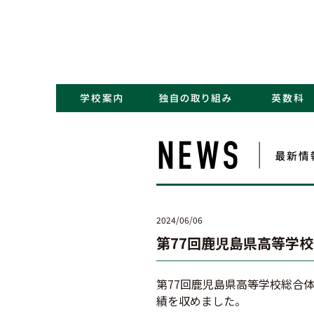
・コンセプト／Kポリシー
・ごあいさつ
・学校概要／沿革
・アクセス
・NEWS一覧
・学力アップ
・最先端教育
・キャリアデザイン
2024/06/06
第77回鹿児島県高等学
第77回鹿児島県高等学校総合
績を収めました。