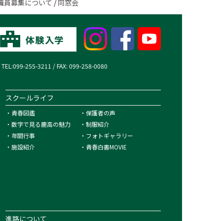
職員募集について
/
同窓会
99-255-3211 / FAX: 099-258-0080
スクールライフ
・
青春図鑑
・
保護者の声
・
数字で見る鹿高の魅力
・
制服紹介
・
年間行事
・
フォトギャラリー
・
施設紹介
・
青春白書MOVIE
進路について