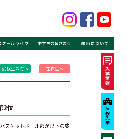
鑑
見る鹿高の魅力
事
介
介
の声
ギャラリー
MOVIE
・体験入学
・資料請求
・募集要項・入試情報
・学費・特待生制度
・進学実績
・就職実績
・卒業生の声
受験生の方へ
在校生へ
第2位
子バスケットボール部が以下の成