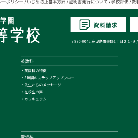
シーポリシー
/
いじめ防止基本方針
/
証明書発行について
/
学校評価
/
教
〒890-0042 鹿児島市薬師1丁目２１-９ / TEL:0
英数科
・
英数科の特徴
・
3年間のステップアップフロー
・
先生からのメッセージ
・
在校生の声
・
カリキュラム
普通科