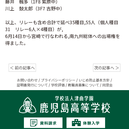
藤井 楓多（1F8 紫原中）
川上 鼓太郎（3F7 吉野中）
以上、リレーも含め合計で延べ35種目,55人（個人種目
31 リレー6人×4種目）が,
6月14日から宮崎で行なわれる,南九州総体への出場権を
得ました。
＜ 前の記事へ
次の記事へ ＞
お問い合わせ
/
プライバシーポリシー
/
いじめ防止基本方針
/
証明書発行について
/
学校評価
/
教職員募集について
/
同窓会