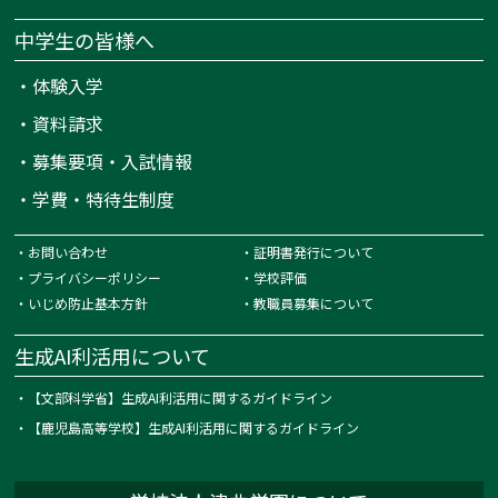
中学生の皆様へ
・
体験入学
・
資料請求
・
募集要項・入試情報
・
学費・特待生制度
・
お問い合わせ
・
証明書発行について
・
プライバシーポリシー
・
学校評価
・
いじめ防止基本方針
・
教職員募集について
生成AI利活用について
・
【文部科学省】生成AI利活用に関するガイドライン
・
【鹿児島高等学校】生成AI利活用に関するガイドライン