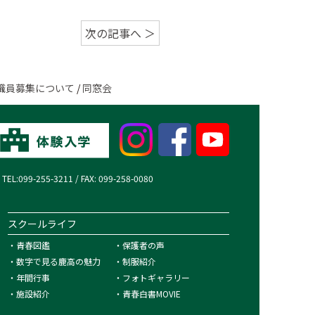
次の記事へ ＞
職員募集について
/
同窓会
99-255-3211 / FAX: 099-258-0080
スクールライフ
・
青春図鑑
・
保護者の声
・
数字で見る鹿高の魅力
・
制服紹介
・
年間行事
・
フォトギャラリー
・
施設紹介
・
青春白書MOVIE