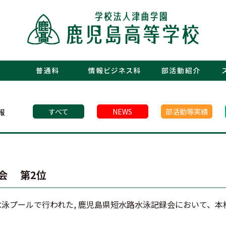
・運動部
・文化部
・青春図
・数字で
・年間行
・施設紹
・制服紹
・保護者
・フォト
・青春白書
すべて
NEWS
部活動等実績
会 第2位
園水泳プールで行われた, 鹿児島県短水路水泳記録会において、