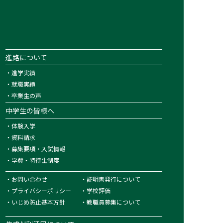
進路について
・
進学実績
・
就職実績
・
卒業生の声
中学生の皆様へ
・
体験入学
・
資料請求
・
募集要項・入試情報
・
学費・特待生制度
・
お問い合わせ
・
証明書発行について
・
プライバシーポリシー
・
学校評価
・
いじめ防止基本方針
・
教職員募集について