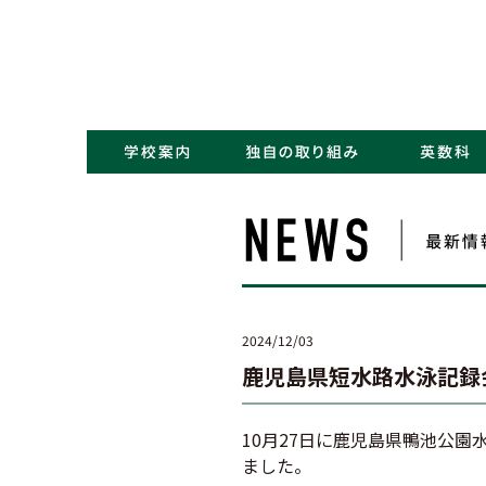
・コンセプト／Kポリシー
・ごあいさつ
・学校概要／沿革
・アクセス
・NEWS一覧
・学力アップ
・最先端教育
・キャリアデザイン
2024/12/03
鹿児島県短水路水泳記録
10月27日に鹿児島県鴨池公
ました。