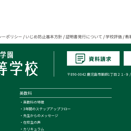
シーポリシー
/
いじめ防止基本方針
/
証明書発行について
/
学校評価
/
教
〒890-0042 鹿児島市薬師1丁目２１-９ / TEL:0
英数科
・
英数科の特徴
・
3年間のステップアップフロー
・
先生からのメッセージ
・
在校生の声
・
カリキュラム