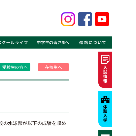
鑑
見る鹿高の魅力
事
介
介
の声
ギャラリー
MOVIE
・体験入学
・資料請求
・募集要項・入試情報
・学費・特待生制度
・進学実績
・就職実績
・卒業生の声
受験生の方へ
在校生へ
本校の水泳部が以下の成績を収め