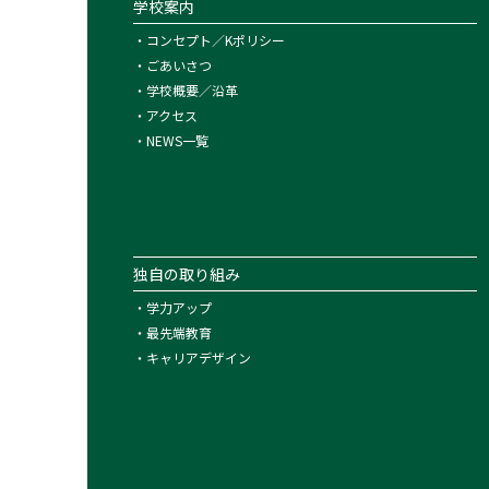
学校案内
・
コンセプト／Kポリシー
・
ごあいさつ
・
学校概要／沿革
・
アクセス
・
NEWS一覧
独自の取り組み
・
学力アップ
・
最先端教育
・
キャリアデザイン