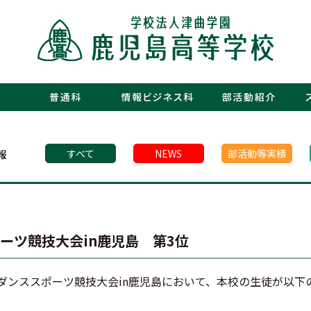
・運動部
・文化部
・青春図
・数字で
・年間行
・施設紹
・制服紹
・保護者
・フォト
・青春白書
すべて
NEWS
部活動等実績
ポーツ競技大会in鹿児島 第3位
D九州ダンススポーツ競技大会in鹿児島において、本校の生徒が以