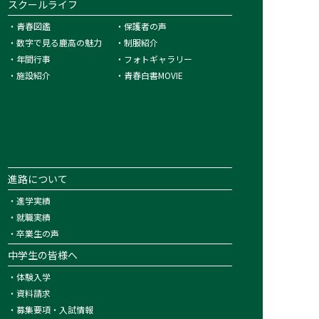
スクールライフ
・
青春図鑑
・
保護者の声
・
数字で見る鹿高の魅力
・
制服紹介
・
年間行事
・
フォトギャラリー
・
施設紹介
・
青春白書MOVIE
進路について
・
進学実績
・
就職実績
・
卒業生の声
中学生の皆様へ
・
体験入学
・
資料請求
・
募集要項・入試情報