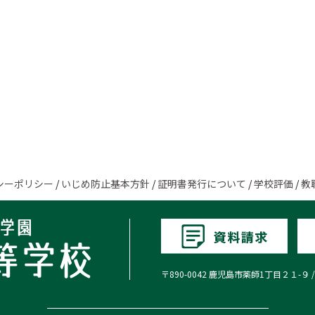
）
シーポリシー
/
いじめ防止基本方針
/
証明書発行について
/
学校評価
/
教
〒890-0042 鹿児島市薬師1丁目２１-９ / TEL:0