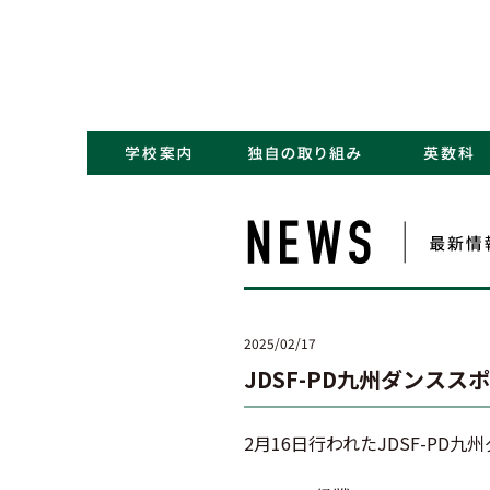
・コンセプト／Kポリシー
・ごあいさつ
・学校概要／沿革
・アクセス
・NEWS一覧
・学力アップ
・最先端教育
・キャリアデザイン
2025/02/17
JDSF-PD九州ダンスス
2月16日行われたJDSF-P