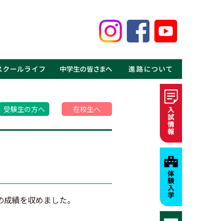
鑑
見る鹿高の魅力
事
介
介
の声
ギャラリー
MOVIE
・体験入学
・資料請求
・募集要項・入試情報
・学費・特待生制度
・進学実績
・就職実績
・卒業生の声
受験生の方へ
在校生へ
下の成績を収めました。