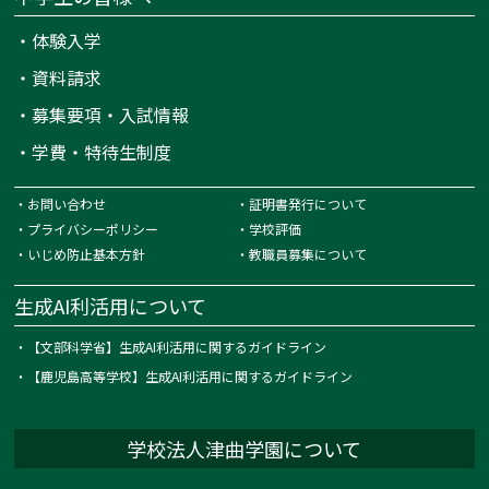
・
体験入学
・
資料請求
・
募集要項・入試情報
・
学費・特待生制度
・
お問い合わせ
・
証明書発行について
・
プライバシーポリシー
・
学校評価
・
いじめ防止基本方針
・
教職員募集について
生成AI利活用について
・
【文部科学省】生成AI利活用に関するガイドライン
・
【鹿児島高等学校】生成AI利活用に関するガイドライン
学校法人津曲学園について