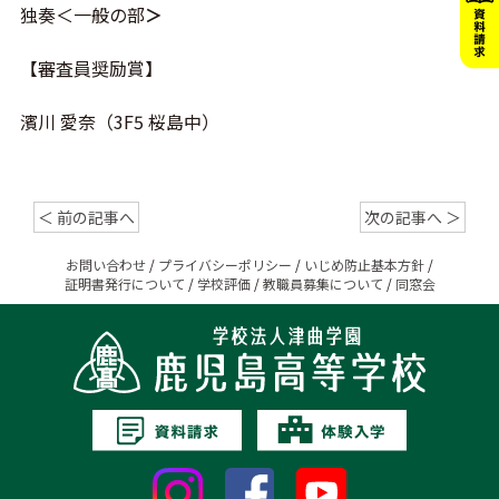
独奏＜一般の部
＞
【審査員奨励賞】
濱川 愛奈（3F5 桜島中）
＜ 前の記事へ
次の記事へ ＞
お問い合わせ
/
プライバシーポリシー
/
いじめ防止基本方針
/
証明書発行について
/
学校評価
/
教職員募集について
/
同窓会