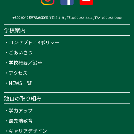
〒890-0042 鹿児島市薬師1丁目２１-９ / TEL:099-255-3211 / FAX: 099-258-0080
学校案内
・
コンセプト／Kポリシー
・
ごあいさつ
・
学校概要／沿革
・
アクセス
・
NEWS一覧
独自の取り組み
・
学力アップ
・
最先端教育
・
キャリアデザイン