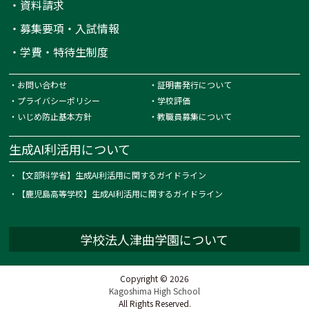
・
資料請求
・
募集要項・入試情報
・
学費・特待生制度
・
お問い合わせ
・
証明書発行について
・
プライバシーポリシー
・
学校評価
・
いじめ防止基本方針
・
教職員募集について
生成AI利活用について
・
【文部科学省】生成AI利活用に関するガイドライン
・
【鹿児島高等学校】生成AI利活用に関するガイドライン
学校法人津曲学園について
Copyright © 2026
Kagoshima High School
All Rights Reserved.