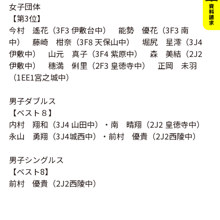
女子団体
【第3位】
今村 遙花（3F3 伊敷台中） 能勢 優花（3F3 南
中） 藤崎 柑奈（3F8 天保山中） 堀尻 星澪（3J4
伊敷中） 山元 真子（3F4 紫原中） 森 美結（2J2
伊敷中） 穗満 俐里（2F3 皇徳寺中） 正岡 未羽
（1EE1宮之城中）
男子ダブルス
【ベスト８】
内村 翔和（3J4 山田中）・南 晴翔（2J2 皇徳寺中）
永山 勇翔（3J4城西中）・前村 優貴（2J2西陵中）
男子シングルス
【ベスト8】
前村 優貴（2J2西陵中）