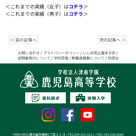
＜これまでの実績（女子）は
コチラ
＞
＜これまでの実績（男子）は
コチラ
＞
＜ 前の記事へ
次の記事へ ＞
お問い合わせ
/
プライバシーポリシー
/
いじめ防止基本方針
/
証明書発行について
/
学校評価
/
教職員募集について
/
同窓会
〒890-0042 鹿児島市薬師1丁目２１-９ / TEL:099-255-3211 / FAX: 099-258-0080