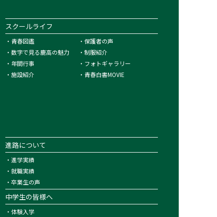
スクールライフ
・
青春図鑑
・
保護者の声
・
数字で見る鹿高の魅力
・
制服紹介
・
年間行事
・
フォトギャラリー
・
施設紹介
・
青春白書MOVIE
進路について
・
進学実績
・
就職実績
・
卒業生の声
中学生の皆様へ
・
体験入学