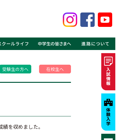
鑑
見る鹿高の魅力
事
介
介
の声
ギャラリー
MOVIE
・体験入学
・資料請求
・募集要項・入試情報
・学費・特待生制度
・進学実績
・就職実績
・卒業生の声
受験生の方へ
在校生へ
成績を収めました。