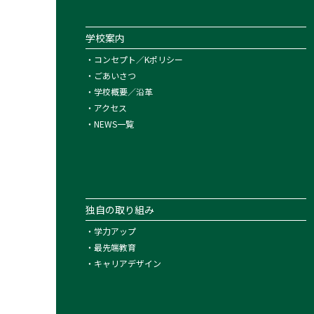
学校案内
・
コンセプト／Kポリシー
・
ごあいさつ
・
学校概要／沿革
・
アクセス
・
NEWS一覧
独自の取り組み
・
学力アップ
・
最先端教育
・
キャリアデザイン