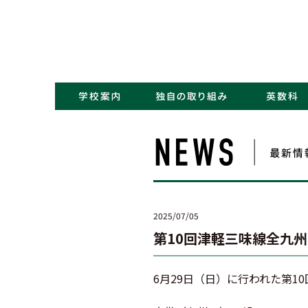
・コンセプト／Kポリシー
・ごあいさつ
・学校概要／沿革
・アクセス
・NEWS一覧
・学力アップ
・最先端教育
・キャリアデザイン
2025/07/05
第10回津軽三味線全九
6月29日（日）に行われた第