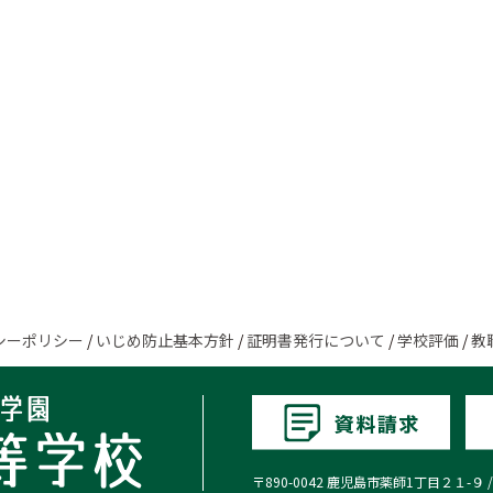
シーポリシー
/
いじめ防止基本方針
/
証明書発行について
/
学校評価
/
教
〒890-0042 鹿児島市薬師1丁目２１-９ / TEL:0