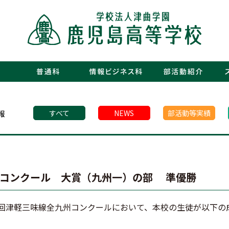
・運動部
・文化部
・青春図
・数字で
・年間行
・施設紹
・制服紹
・保護者
・フォト
・青春白書
すべて
NEWS
部活動等実績
州コンクール 大賞（九州一）の部 準優勝
10回津軽三味線全九州コンクールにおいて、本校の生徒が以下の