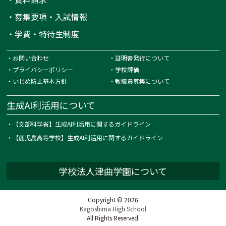
・
募集要項・入試情報
・
学費・特待生制度
・
お問い合わせ
・
証明書発行について
・
プライバシーポリシー
・
学校評価
・
いじめ防止基本方針
・
教職員募集について
生成AI利活用について
・
【文部科学省】生成AI利活用に関するガイドライン
・
【鹿児島高等学校】生成AI利活用に関するガイドライン
学校法人津曲学園について
Copyright © 2026
Kagoshima High School
All Rights Reserved.