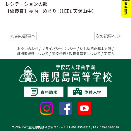
レシテーションの部
【優良賞】長内 めぐり
（
1EE1 天保山
中）
＜ 前の記事へ
次の記事へ ＞
お問い合わせ
/
プライバシーポリシー
/
いじめ防止基本方針
/
証明書発行について
/
学校評価
/
教職員募集について
/
同窓会
〒890-0042 鹿児島市薬師1丁目２１-９ / TEL:099-255-3211 / FAX: 099-258-0080