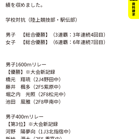
績を収めました。
学校対抗（陸上競技部・駅伝部）
男子 【総合優勝】（3連覇：3年連続4回目）
女子 【総合優勝】（6連覇：6年連続7回目）
男子1600ｍリレー
【優勝】※大会新記録
橋元 翔琉（2J4野田中）
藤井 楓多（2F5紫原中）
堀之内 光照（2F8松元中）
池田 風雅（2F8甲南中）
男子400ｍリレー
【第3位】※大会新記録
河野 陽夢向（1J3北指宿中）
新納 源大（2F5 重富中）