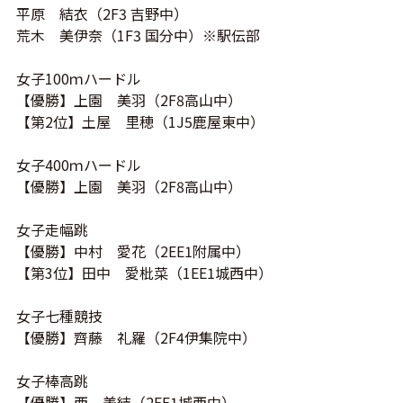
平原 結衣（2F3 吉野中）
荒木 美伊奈（1F3 国分中）※駅伝部
女子100ｍハードル
【優勝】上園 美羽（
2F8
高山中）
【第2位】土屋 里穂（1J5鹿屋東中）
女子400ｍハードル
【優勝】上園 美羽（
2F8
高山中）
女子走幅跳
【優勝】中村 愛花（
2EE1
附属中）
【第3位】田中 愛枇菜（1EE1城西中）
女子七種競技
【優勝】齊藤 礼羅（
2F4
伊集院中）
女子棒高跳
【優勝】西 美結（2EE1城西中）