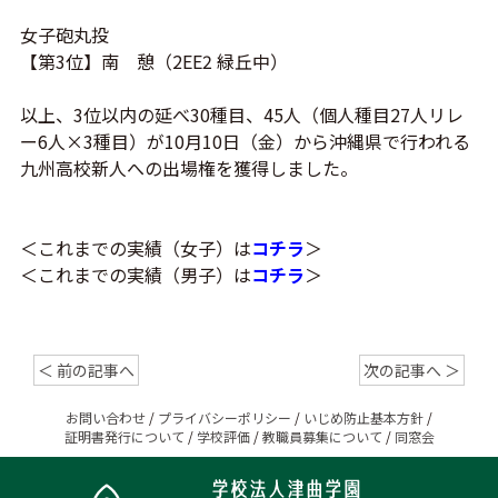
女子砲丸投
【第3位】南 憩（2EE2 緑丘中）
以上、3位以内の延べ30種目、45人（個人種目27人リレ
ー6人×3種目）が10月10日（金）から沖縄県で行われる
九州高校新人への出場権を獲得しました。
＜これまでの実績（女子）は
コチラ
＞
＜これまでの実績（男子）は
コチラ
＞
＜ 前の記事へ
次の記事へ ＞
お問い合わせ
/
プライバシーポリシー
/
いじめ防止基本方針
/
証明書発行について
/
学校評価
/
教職員募集について
/
同窓会