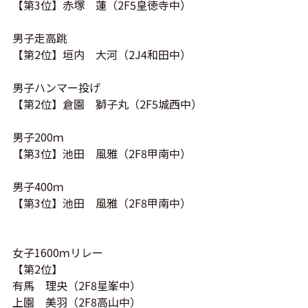
【第3位】赤塚 蓮（2F5皇徳寺中）
男子走高跳
【第2位】垣内 大河（2J4和田中）
男子ハンマー投げ
【第2位】倉園 獅子丸（
2F5
城西中）
男子200ｍ
【第3位】池田 風雅（2F8甲南中）
男子400ｍ
【第3位】池田 風雅（2F8甲南中）
女子1600ｍリレー
【第2位】
有馬 理央（
2F8星峯
中）
上園 美羽（
2F8
高山中）