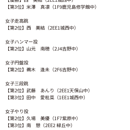
【第3位】米澤 真凛（1F9鹿児島修学館中）
女子走高跳
【第2位】西 美結（2EE1城西中）
女子ハンマー投
【第2位】山元 南穂（
2J4
吉野中）
女子円盤投
【第2位】鵜木 逢未（
2F6
吉野中）
女子三段跳
【第2位】武藤 あんり（2EE1天保山中）
【第3位】田中 愛枇菜（1EE1城西中）
女子やり投
【第2位】久場 美優（1F7紫原中）
【第3位】南 憩（2EE2 緑丘中）