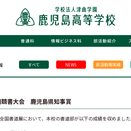
・運動部
・文化部
・青春図
・数字で
・年間行
・施設紹
・制服紹
・保護者
・フォト
・青春白書
すべて
NEWS
部活動等実績
国競書大会 鹿児島県知事賞
全国書道展において、本校の書道部が以下の成績を収めました