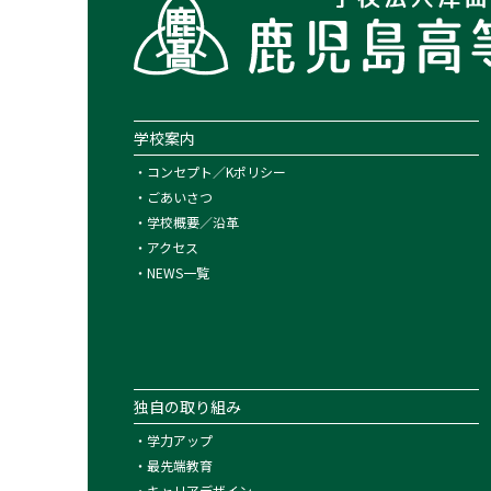
学校案内
・
コンセプト／Kポリシー
・
ごあいさつ
・
学校概要／沿革
・
アクセス
・
NEWS一覧
独自の取り組み
・
学力アップ
・
最先端教育
・
キャリアデザイン