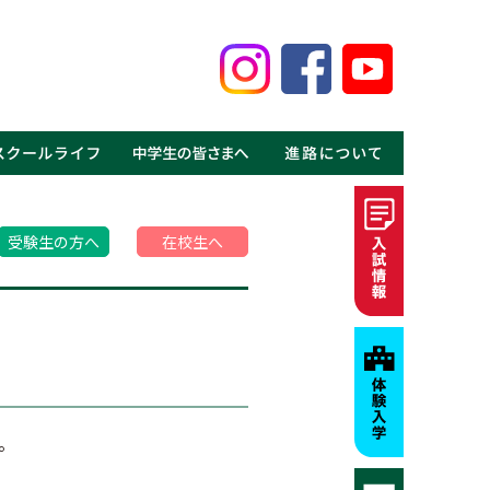
鑑
見る鹿高の魅力
事
介
介
の声
ギャラリー
MOVIE
・体験入学
・資料請求
・募集要項・入試情報
・学費・特待生制度
・進学実績
・就職実績
・卒業生の声
受験生の方へ
在校生へ
。