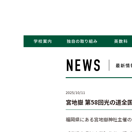
・コンセプト／Kポリシー
・ごあいさつ
・学校概要／沿革
・アクセス
・NEWS一覧
・学力アップ
・最先端教育
・キャリアデザイン
2025/10/11
宮地嶽 第58回光の道全
福岡県にある宮地嶽神社主催の