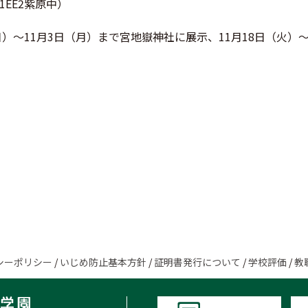
EE2紫原中）
日）～11月3日（月）まで宮地嶽神社に展示、11月18日（火）
シーポリシー
/
いじめ防止基本方針
/
証明書発行について
/
学校評価
/
教