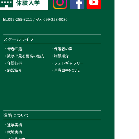
99-255-3211 / FAX: 099-258-0080
スクールライフ
・
青春図鑑
・
保護者の声
・
数字で見る鹿高の魅力
・
制服紹介
・
年間行事
・
フォトギャラリー
・
施設紹介
・
青春白書MOVIE
進路について
・
進学実績
・
就職実績
・
卒業生の声