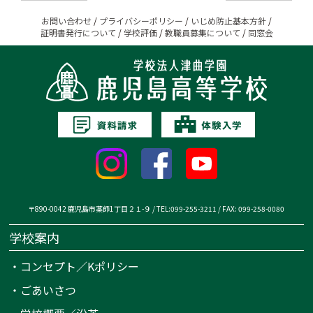
お問い合わせ
/
プライバシーポリシー
/
いじめ防止基本方針
/
証明書発行について
/
学校評価
/
教職員募集について
/
同窓会
〒890-0042 鹿児島市薬師1丁目２１-９ / TEL:099-255-3211 / FAX: 099-258-0080
学校案内
・
コンセプト／Kポリシー
・
ごあいさつ