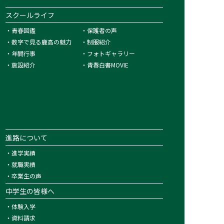
スクールライフ
・
青春図鑑
・
保護者の声
・
数字で見る鹿高の魅力
・
制服紹介
・
年間行事
・
フォトギャラリー
・
施設紹介
・
青春白書MOVIE
進路について
・
進学実績
・
就職実績
・
卒業生の声
中学生の皆様へ
・
体験入学
・
資料請求