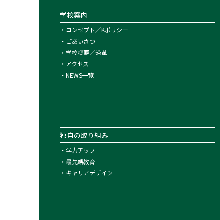
学校案内
・
コンセプト／Kポリシー
・
ごあいさつ
・
学校概要／沿革
・
アクセス
・
NEWS一覧
独自の取り組み
・
学力アップ
・
最先端教育
・
キャリアデザイン