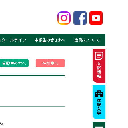
鑑
見る鹿高の魅力
事
介
介
の声
ギャラリー
MOVIE
・体験入学
・資料請求
・募集要項・入試情報
・学費・特待生制度
・進学実績
・就職実績
・卒業生の声
受験生の方へ
在校生へ
い。