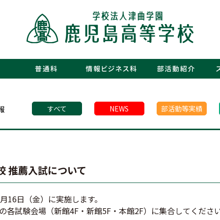
・運動部
・文化部
・青春図
・数字で
・年間行
・施設紹
・制服紹
・保護者
・フォト
・青春白書
すべて
NEWS
部活動等実績
校 推薦入試について
月16日（金）に実施します。
校の各試験会場（新館4F・新館5F・本館2F）に集合してくださ