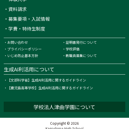
・
資料請求
・
募集要項・入試情報
・
学費・特待生制度
・
お問い合わせ
・
証明書発行について
・
プライバシーポリシー
・
学校評価
・
いじめ防止基本方針
・
教職員募集について
生成AI利活用について
・
【文部科学省】生成AI利活用に関するガイドライン
・
【鹿児島高等学校】生成AI利活用に関するガイドライン
学校法人津曲学園について
Copyright © 2026
Kagoshima High School