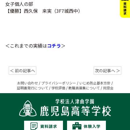
女子個人の部
【優勝】西久保 来実（3F7城西中）
＜これまでの実績は
コチラ
＞
＜ 前の記事へ
次の記事へ ＞
お問い合わせ
/
プライバシーポリシー
/
いじめ防止基本方針
/
証明書発行について
/
学校評価
/
教職員募集について
/
同窓会