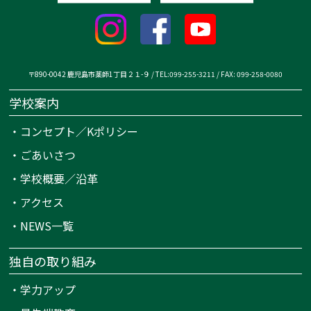
〒890-0042 鹿児島市薬師1丁目２１-９ / TEL:099-255-3211 / FAX: 099-258-0080
学校案内
・
コンセプト／Kポリシー
・
ごあいさつ
・
学校概要／沿革
・
アクセス
・
NEWS一覧
独自の取り組み
・
学力アップ