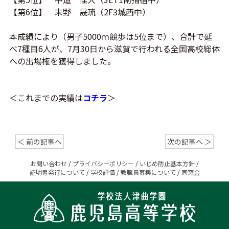
【第6位】 末野 晟琉（2F3城西中）
本成績により（男子5000ｍ競歩は5位まで）、合計で延
べ7種目6人が、7月30日から滋賀で行われる全国高校総体
への出場権を獲得しました。
＜これまでの実績は
コチラ
＞
＜ 前の記事へ
次の記事へ ＞
お問い合わせ
/
プライバシーポリシー
/
いじめ防止基本方針
/
証明書発行について
/
学校評価
/
教職員募集について
/
同窓会