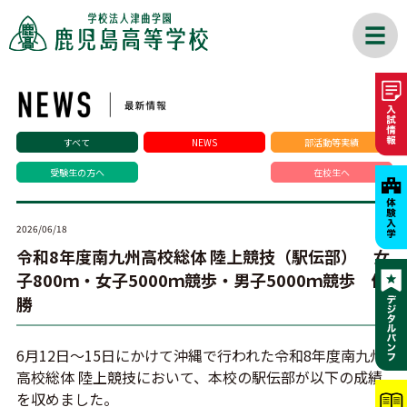
すべて
NEWS
部活動等実績
受験生の方へ
在校生へ
2026/06/18
令和8年度南九州高校総体 陸上競技（駅伝部） 女
子800ｍ・女子5000ｍ競歩・男子5000ｍ競歩 優
勝
6月12日～15日にかけて沖縄で行われた令和8年度南九州
高校総体 陸上競技において、本校の駅伝部が以下の成績
を収めました。