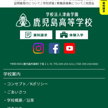
証明書発行について
/
学校評価
/
教職員募集について
/
同窓会
〒890-0042 鹿児島市薬師1丁目２１-９ / TEL:099-255-3211 / FAX: 099-258-0080
学校案内
・
コンセプト／Kポリシー
・
ごあいさつ
・
学校概要／沿革